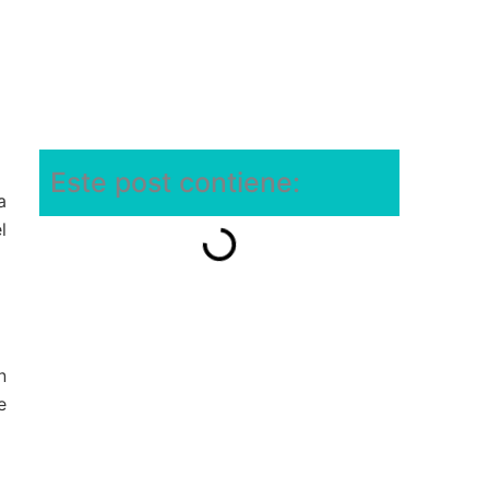
Este post contiene:
a
l
n
e