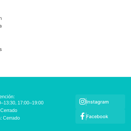
n
a
s
ención:
Instagram
00–13:30, 17:00–19:00
 Cerrado
Facebook
: Cerrado