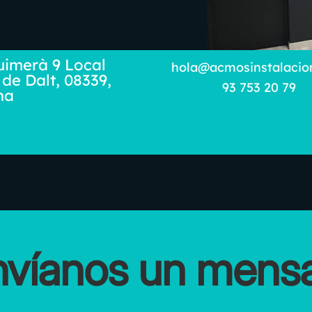
uimerà 9 Local
hola@acmosinstalacio
 de Dalt, 08339,
93 753 20 79
na
nvíanos un mensa