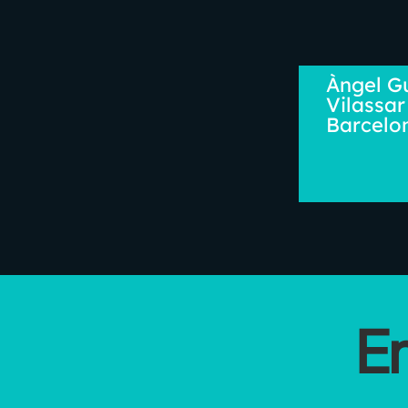
Àngel G
Vilassar
Barcelo
E