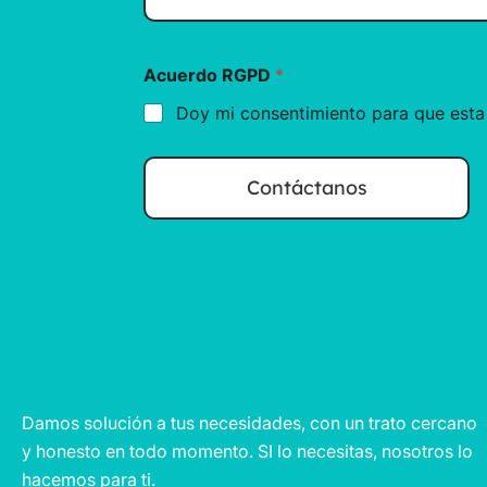
*
l
t
t
a
a
Acuerdo RGPD
*
Doy mi consentimiento para que esta
Contáctanos
Damos solución a tus necesidades, con un trato cercano
y honesto en todo momento. SI lo necesitas, nosotros lo
hacemos para ti.