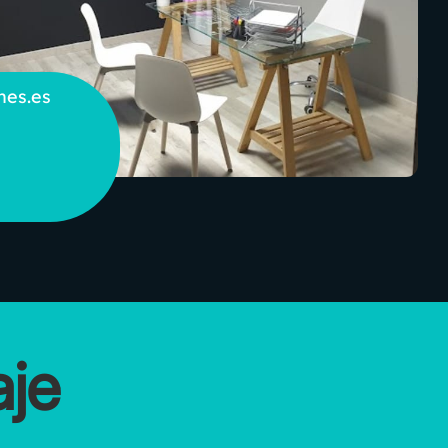
nes.es
je